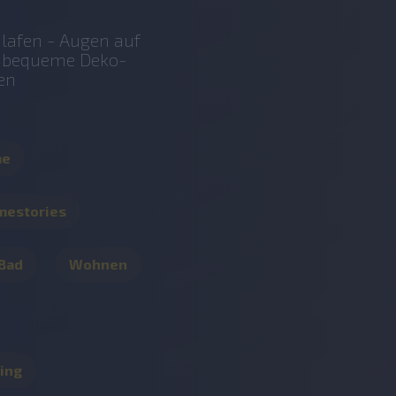
lafen - Augen auf
r bequeme Deko-
en
me
mestories
 Bad
Wohnen
ing