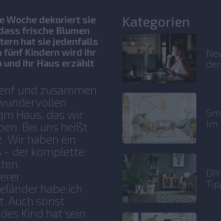
Kategorien
de Woche dekoriert sie
 dass frische Blumen
ern hat sie jedenfalls
 fünf Kindern wird ihr
New
h und ihr Haus erzählt
der
fuenf und zusammen
wundervollen
Sma
qm Haus, das wir
im 
en. Bei uns heißt
z. Wir haben ein
 - der komplette
ten.
DIY
serer
Tip
geländer habe ich
t. Auch sonst
edes Kind hat sein