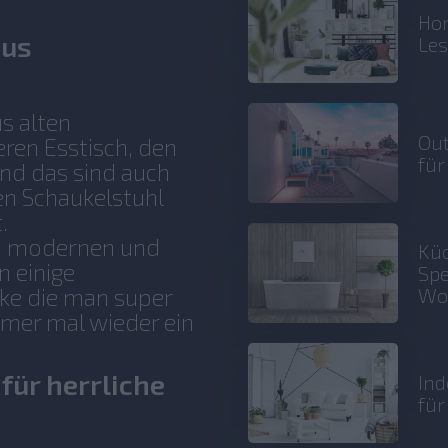
Hom
aus
Le
s alten
Out
ren Esstisch, den
für
und das sind auch
en Schaukelstuhl
.
on modernen und
Küc
 einige
Spe
ke die man super
Wo
mer mal wieder ein
für herrliche
Ind
fü