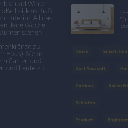
erbst und Winter
große Leidenschaft
Sch
d Interior. All das
fü
ben. Jede Woche
Ide
 Blumen stehen
lumenkränze zu
News
Smart-Ho
im Haus). Meine
rem Garten und
en und Leute zu
Do it Yourself
Ho
Outdoor
Küche &
Schlafen
Product
Engineer