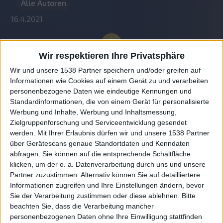
Alle Autoren
16.4.2021
Wir respektieren Ihre Privatsphäre
Wir und unsere 1538 Partner speichern und/oder greifen auf
Informationen wie Cookies auf einem Gerät zu und verarbeiten
personenbezogene Daten wie eindeutige Kennungen und
Standardinformationen, die von einem Gerät für personalisierte
Werbung und Inhalte, Werbung und Inhaltsmessung,
Zielgruppenforschung und Serviceentwicklung gesendet
werden.
Mit Ihrer Erlaubnis dürfen wir und unsere 1538 Partner
Auf DESMONDO findet Ihr Inspirationen für
über Gerätescans genaue Standortdaten und Kenndaten
individuelles, gemütliches und intelligentes Wohnen,
abfragen. Sie können auf die entsprechende Schaltfläche
die aktuellsten Einrichtungstrends und Informatives zu
neuesten Smart Home Systemen.
klicken, um der o. a. Datenverarbeitung durch uns und unsere
Partner zuzustimmen. Alternativ können Sie auf detailliertere
Informationen zugreifen und Ihre Einstellungen ändern, bevor
Rechtliches
Sie der Verarbeitung zustimmen oder diese ablehnen.
Bitte
beachten Sie, dass die Verarbeitung mancher
Impressum
personenbezogenen Daten ohne Ihre Einwilligung stattfinden
Datenschutz