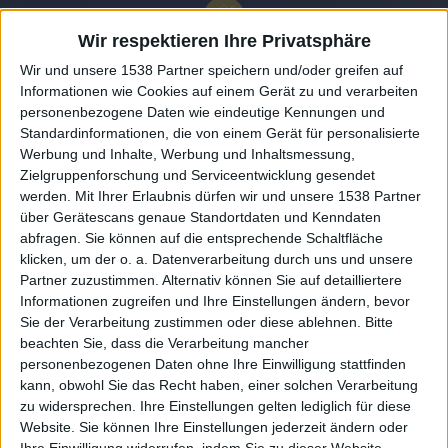
Wir respektieren Ihre Privatsphäre
Wir und unsere 1538 Partner speichern und/oder greifen auf
Informationen wie Cookies auf einem Gerät zu und verarbeiten
personenbezogene Daten wie eindeutige Kennungen und
Standardinformationen, die von einem Gerät für personalisierte
Werbung und Inhalte, Werbung und Inhaltsmessung,
Zielgruppenforschung und Serviceentwicklung gesendet
werden.
Mit Ihrer Erlaubnis dürfen wir und unsere 1538 Partner
Auf DESMONDO findet Ihr Inspirationen für
über Gerätescans genaue Standortdaten und Kenndaten
individuelles, gemütliches und intelligentes Wohnen,
abfragen. Sie können auf die entsprechende Schaltfläche
die aktuellsten Einrichtungstrends und Informatives zu
neuesten Smart Home Systemen.
klicken, um der o. a. Datenverarbeitung durch uns und unsere
Partner zuzustimmen. Alternativ können Sie auf detailliertere
Informationen zugreifen und Ihre Einstellungen ändern, bevor
Rechtliches
Sie der Verarbeitung zustimmen oder diese ablehnen.
Bitte
beachten Sie, dass die Verarbeitung mancher
Impressum
personenbezogenen Daten ohne Ihre Einwilligung stattfinden
Datenschutz
kann, obwohl Sie das Recht haben, einer solchen Verarbeitung
Sitemap
zu widersprechen. Ihre Einstellungen gelten lediglich für diese
Website. Sie können Ihre Einstellungen jederzeit ändern oder
Ihre Einwilligung widerrufen, indem Sie zu dieser Website