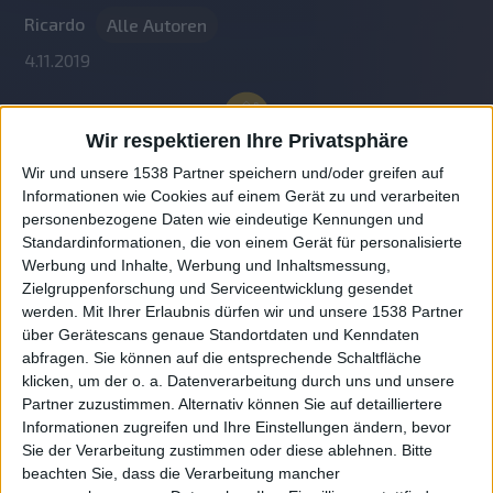
Ricardo
Alle Autoren
4.11.2019
Wir respektieren Ihre Privatsphäre
Wir und unsere 1538 Partner speichern und/oder greifen auf
Informationen wie Cookies auf einem Gerät zu und verarbeiten
personenbezogene Daten wie eindeutige Kennungen und
Standardinformationen, die von einem Gerät für personalisierte
Werbung und Inhalte, Werbung und Inhaltsmessung,
Zielgruppenforschung und Serviceentwicklung gesendet
werden.
Mit Ihrer Erlaubnis dürfen wir und unsere 1538 Partner
Auf DESMONDO findet Ihr Inspirationen für
über Gerätescans genaue Standortdaten und Kenndaten
individuelles, gemütliches und intelligentes Wohnen,
abfragen. Sie können auf die entsprechende Schaltfläche
die aktuellsten Einrichtungstrends und Informatives zu
neuesten Smart Home Systemen.
klicken, um der o. a. Datenverarbeitung durch uns und unsere
Partner zuzustimmen. Alternativ können Sie auf detailliertere
Informationen zugreifen und Ihre Einstellungen ändern, bevor
Rechtliches
Sie der Verarbeitung zustimmen oder diese ablehnen.
Bitte
beachten Sie, dass die Verarbeitung mancher
Impressum