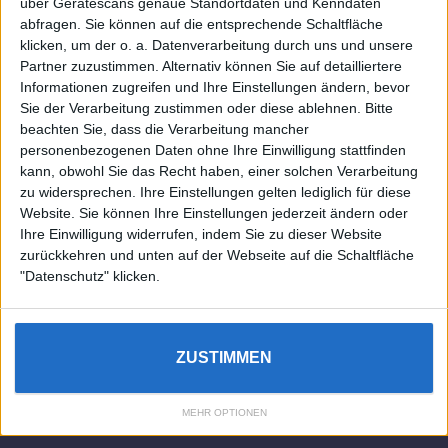
über Gerätescans genaue Standortdaten und Kenndaten
individuelles, gemütliches und intelligentes Wohnen,
abfragen. Sie können auf die entsprechende Schaltfläche
die aktuellsten Einrichtungstrends und Informatives zu
neuesten Smart Home Systemen.
klicken, um der o. a. Datenverarbeitung durch uns und unsere
Partner zuzustimmen. Alternativ können Sie auf detailliertere
Informationen zugreifen und Ihre Einstellungen ändern, bevor
Rechtliches
Sie der Verarbeitung zustimmen oder diese ablehnen.
Bitte
beachten Sie, dass die Verarbeitung mancher
Impressum
personenbezogenen Daten ohne Ihre Einwilligung stattfinden
Datenschutz
kann, obwohl Sie das Recht haben, einer solchen Verarbeitung
Sitemap
zu widersprechen. Ihre Einstellungen gelten lediglich für diese
Website. Sie können Ihre Einstellungen jederzeit ändern oder
About
Ihre Einwilligung widerrufen, indem Sie zu dieser Website
zurückkehren und unten auf der Webseite auf die Schaltfläche
DESMONDO Suche
"Datenschutz" klicken.
Kooperationen
ZUSTIMMEN
3
4
5
MEHR OPTIONEN
Copyright © 2022 DESMONDO