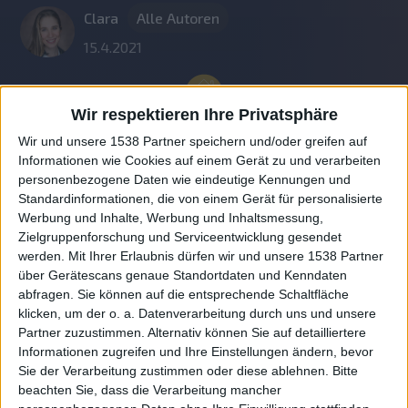
Clara
Alle Autoren
15.4.2021
Wir respektieren Ihre Privatsphäre
Wir und unsere 1538 Partner speichern und/oder greifen auf
Informationen wie Cookies auf einem Gerät zu und verarbeiten
personenbezogene Daten wie eindeutige Kennungen und
Standardinformationen, die von einem Gerät für personalisierte
Werbung und Inhalte, Werbung und Inhaltsmessung,
Zielgruppenforschung und Serviceentwicklung gesendet
werden.
Mit Ihrer Erlaubnis dürfen wir und unsere 1538 Partner
Auf DESMONDO findet Ihr Inspirationen für
über Gerätescans genaue Standortdaten und Kenndaten
individuelles, gemütliches und intelligentes Wohnen,
abfragen. Sie können auf die entsprechende Schaltfläche
die aktuellsten Einrichtungstrends und Informatives zu
neuesten Smart Home Systemen.
klicken, um der o. a. Datenverarbeitung durch uns und unsere
Partner zuzustimmen. Alternativ können Sie auf detailliertere
Informationen zugreifen und Ihre Einstellungen ändern, bevor
Rechtliches
Sie der Verarbeitung zustimmen oder diese ablehnen.
Bitte
beachten Sie, dass die Verarbeitung mancher
Impressum