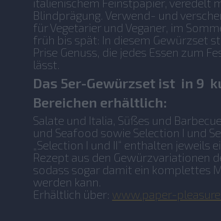
italienischem Feinstpapier, veredelt 
Blindprägung. Verwend- und verschen
für Vegetarier und Veganer, im Somm
früh bis spät: In diesem Gewürzset s
Prise Genuss, die jedes Essen zum F
lässt.
Das 5er-Gewürzset ist in 9 k
Bereichen erhältlich:
Salate und Italia, Süßes und Barbecu
und Seafood sowie Selection I und Sele
„Selection I und II“ enthalten jeweil
Rezept aus den Gewürzvariationen de
sodass sogar damit ein komplettes 
werden kann.
Erhältlich über:
www.paper-pleasure