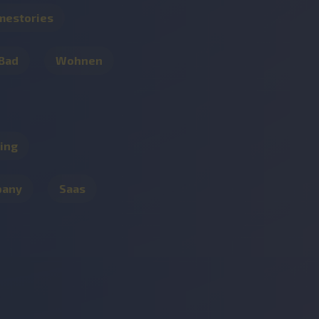
mestories
 Bad
Wohnen
ing
pany
Saas