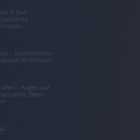
he & Bad -
zialisierte
hnideen
oor - Inspirationen
r deinen Wohnraum
lafen - Augen auf
r bequeme Deko-
en
me