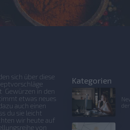
en sich über diese
Kategorien
zeptvorschläge
it Gewürzen in den
stimmt etwas neues
New
dazu auch einen
der
s du sie leicht
hten wir heute auf
llungsreihe von