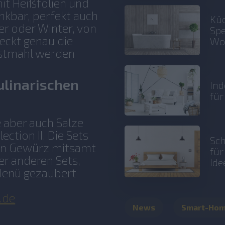
mit Heißfolien und
kbar, perfekt auch
Küc
er oder Winter, von
Spe
teckt genau die
Wo
estmahl werden
ulinarischen
Ind
fü
e aber auch Salze
ction II. Die Sets
Sch
s ein Gewürz mitsamt
fü
r anderen Sets,
Ide
Menü gezaubert
.de
News
Smart-Ho