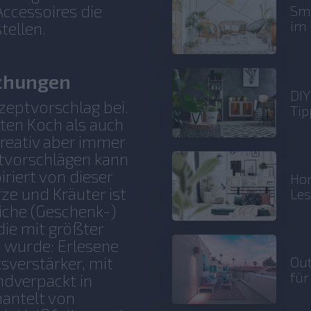
ccessoires die
Sma
im 
tellen.
chungen
DIY
zeptvorschlag bei.
Tip
ten Koch als auch
reativ aber immer
ptvorschlägen kann
iriert von dieser
Hom
ze und Kräuter ist
Le
iche (Geschenk-)
die mit größter
t wurde: Erlesene
Out
verstärker, mit
für
ndverpackt in
antelt von