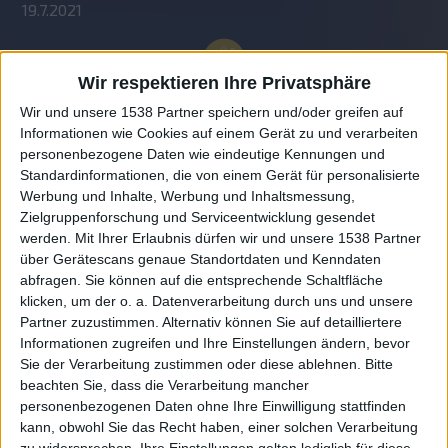
19.7.2021
Wir respektieren Ihre Privatsphäre
Wir und unsere 1538 Partner speichern und/oder greifen auf
Informationen wie Cookies auf einem Gerät zu und verarbeiten
personenbezogene Daten wie eindeutige Kennungen und
Standardinformationen, die von einem Gerät für personalisierte
Werbung und Inhalte, Werbung und Inhaltsmessung,
Zielgruppenforschung und Serviceentwicklung gesendet
werden.
Mit Ihrer Erlaubnis dürfen wir und unsere 1538 Partner
Auf DESMONDO findet Ihr Inspirationen für
über Gerätescans genaue Standortdaten und Kenndaten
individuelles, gemütliches und intelligentes Wohnen,
abfragen. Sie können auf die entsprechende Schaltfläche
die aktuellsten Einrichtungstrends und Informatives zu
neuesten Smart Home Systemen.
klicken, um der o. a. Datenverarbeitung durch uns und unsere
Partner zuzustimmen. Alternativ können Sie auf detailliertere
Informationen zugreifen und Ihre Einstellungen ändern, bevor
Rechtliches
Sie der Verarbeitung zustimmen oder diese ablehnen.
Bitte
beachten Sie, dass die Verarbeitung mancher
Impressum
personenbezogenen Daten ohne Ihre Einwilligung stattfinden
Datenschutz
kann, obwohl Sie das Recht haben, einer solchen Verarbeitung
Sitemap
zu widersprechen. Ihre Einstellungen gelten lediglich für diese