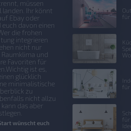
 trennt, müssen
 landen. Ihr könnt
Out
für
auf Ebay oder
d euch davon einen
.Wer die frohen
htung integrieren
Küc
ehen nicht nur
Spe
s Raumklima und
Wo
re Favoriten für
.Wichtig ist es,
inen glücklich
Ind
ne minimalistische
fü
Überblick zu
enfalls nicht allzu
 kann das aber
estlegen.
Sch
fü
tart wünscht euch
Ide