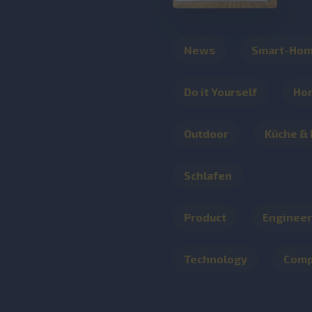
News
Smart-Ho
Do it Yourself
Ho
Outdoor
Küche &
Schlafen
Product
Engineer
Technology
Com