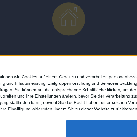
About
mationen wie Cookies auf einem Gerät zu und verarbeiten personenbe
bung und Inhaltsmessung, Zielgruppenforschung und Serviceentwicklun
DESMONDO Suche
agen. Sie können auf die entsprechende Schaltfläche klicken, um der 
Kooperationen
 zugreifen und Ihre Einstellungen ändern, bevor Sie der Verarbeitung 
g stattfinden kann, obwohl Sie das Recht haben, einer solchen Verarbe
Ihre Einwilligung widerrufen, indem Sie zu dieser Website zurückkehre