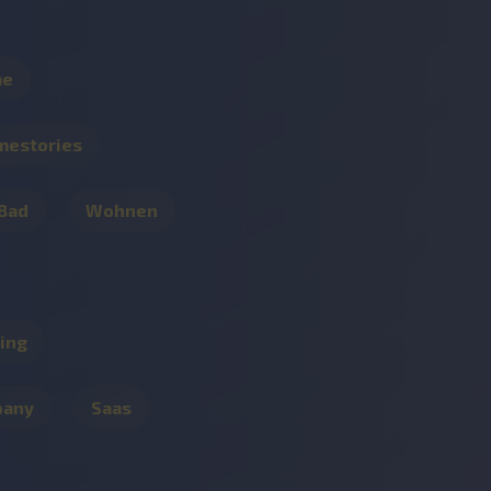
me
mestories
 Bad
Wohnen
ing
pany
Saas