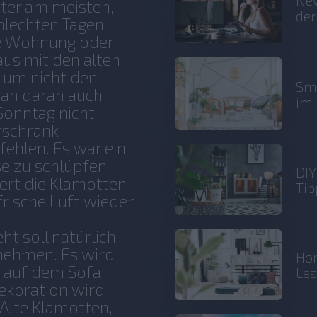
tter am meisten,
der
hlechten Tagen
die Wohnung oder
aus mit den alten
, um nicht den
Sma
man daran auch
im 
Sonntag nicht
rschrank
fehlen. Es war ein
e zu schlüpfen
DIY
iert die Klamotten
Tip
frische Luft wieder
ht soll natürlich
nehmen. Es wird
Hom
n auf dem Sofa
Le
Dekoration wird
.Alte Klamotten,