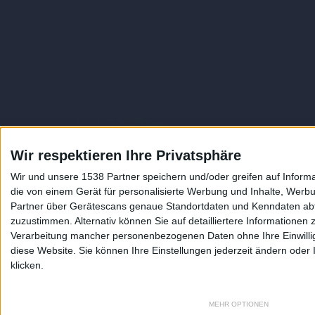
Wir respektieren Ihre Privatsphäre
Wir und unsere 1538 Partner speichern und/oder greifen auf Infor
die von einem Gerät für personalisierte Werbung und Inhalte, Wer
Partner über Gerätescans genaue Standortdaten und Kenndaten abfr
Auf DESMONDO findet Ihr Inspirationen für
zuzustimmen. Alternativ können Sie auf detailliertere Informationen
individuelles, gemütliches und intelligentes
Verarbeitung mancher personenbezogenen Daten ohne Ihre Einwilligun
Wohnen, die aktuellsten Einrichtungstrends
diese Website. Sie können Ihre Einstellungen jederzeit ändern oder 
und Informatives zu neuesten Smart Home
klicken.
Systemen.
MEHR OPTIONEN