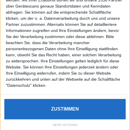
Auf DESMONDO findet Ihr Inspirationen für
über Gerätescans genaue Standortdaten und Kenndaten
individuelles, gemütliches und intelligentes Wohnen,
abfragen. Sie können auf die entsprechende Schaltfläche
die aktuellsten Einrichtungstrends und Informatives zu
neuesten Smart Home Systemen.
klicken, um der o. a. Datenverarbeitung durch uns und unsere
Partner zuzustimmen. Alternativ können Sie auf detailliertere
Informationen zugreifen und Ihre Einstellungen ändern, bevor
Rechtliches
Sie der Verarbeitung zustimmen oder diese ablehnen.
Bitte
beachten Sie, dass die Verarbeitung mancher
Impressum
personenbezogenen Daten ohne Ihre Einwilligung stattfinden
Datenschutz
kann, obwohl Sie das Recht haben, einer solchen Verarbeitung
Sitemap
zu widersprechen. Ihre Einstellungen gelten lediglich für diese
Website. Sie können Ihre Einstellungen jederzeit ändern oder
About
Ihre Einwilligung widerrufen, indem Sie zu dieser Website
zurückkehren und unten auf der Webseite auf die Schaltfläche
DESMONDO Suche
"Datenschutz" klicken.
Kooperationen
ZUSTIMMEN
3
4
5
MEHR OPTIONEN
Copyright © 2022 DESMONDO