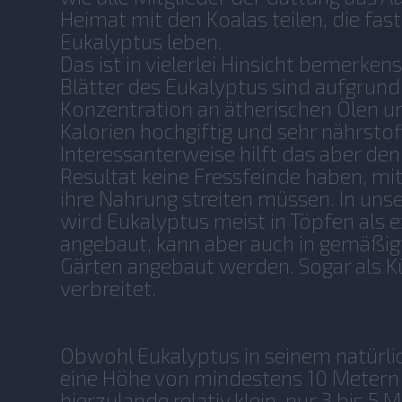
Heimat mit den Koalas teilen, die fas
Eukalyptus leben.
Das ist in vielerlei Hinsicht bemerken
Blätter des Eukalyptus sind aufgrund
Konzentration an ätherischen Ölen u
Kalorien hochgiftig und sehr nährsto
Interessanterweise hilft das aber den 
Resultat keine Fressfeinde haben, mi
ihre Nahrung streiten müssen. In uns
wird Eukalyptus meist in Töpfen als 
angebaut, kann aber auch in gemäßig
Gärten angebaut werden. Sogar als Kü
verbreitet.
Obwohl Eukalyptus in seinem natürl
eine Höhe von mindestens 10 Metern er
hierzulande relativ klein, nur 3 bis 5