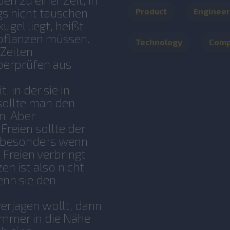
en zu einer Zeit, in
ngs nicht täuschen
Product
Engineer
ugel liegt, heißt
 pflanzen müssen.
Technology
Com
 Zeiten
berprüfen aus
 in der sie in
 sollte man den
n. Aber
Freien sollte der
 besonders wenn
 Freien verbringt.
n ist also nicht
enn sie den
verjagen wollt, dann
 immer in die Nähe