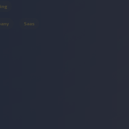
ing
pany
Saas