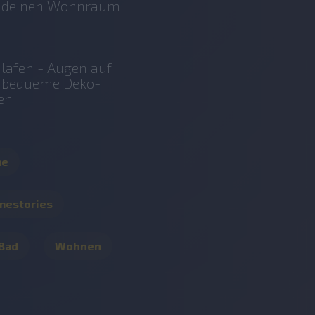
r deinen Wohnraum
lafen - Augen auf
r bequeme Deko-
en
me
mestories
 Bad
Wohnen