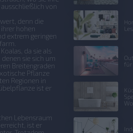
t ausschließlich von
swert, denn die
Hom
 ihrer hohen
Le
nd extrem geringen
ffarm.
Koalas, da sie als
Out
t denen sie sich um
für
eren Breitengraden
exotische Pflanze
ten Regionen in
belpflanze ist er
Küc
Spe
Wo
ichen Lebensraum
reicht, ist er
Ind
 Meter. Trotzdem