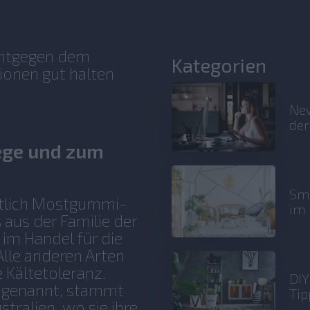
 entgegen dem
Kategorien
ionen gut halten
New
der
lege und zum
Sma
entlich Mostgummi-
im 
 aus der Familie der
 im Handel für die
Alle anderen Arten
 Kältetoleranz.
DIY
 genannt, stammt
Tip
stralien, wo sie ihre