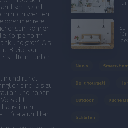
fü
Land sehr wohl:
0 cm hoch werden.
e oder mehrere
cher sein können.
Sch
fü
die Körperform
Ide
ank und groß. Als
che Breite von
l sollte natürlich
News
Smart-Ho
rün und rund,
Do it Yourself
Ho
nglich sind, bis zu
d rau an und haben
Vorsicht:
Outdoor
Küche &
 Haustieren
kein Koala und kann
Schlafen