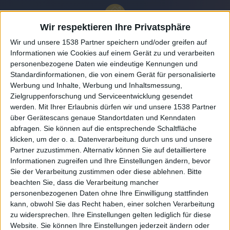
Wir respektieren Ihre Privatsphäre
Wir und unsere 1538 Partner speichern und/oder greifen auf
Informationen wie Cookies auf einem Gerät zu und verarbeiten
personenbezogene Daten wie eindeutige Kennungen und
Standardinformationen, die von einem Gerät für personalisierte
Werbung und Inhalte, Werbung und Inhaltsmessung,
Zielgruppenforschung und Serviceentwicklung gesendet
werden.
Mit Ihrer Erlaubnis dürfen wir und unsere 1538 Partner
Auf DESMONDO findet Ihr Inspirationen für
über Gerätescans genaue Standortdaten und Kenndaten
individuelles, gemütliches und intelligentes Wohnen,
abfragen. Sie können auf die entsprechende Schaltfläche
die aktuellsten Einrichtungstrends und Informatives zu
neuesten Smart Home Systemen.
klicken, um der o. a. Datenverarbeitung durch uns und unsere
Partner zuzustimmen. Alternativ können Sie auf detailliertere
Informationen zugreifen und Ihre Einstellungen ändern, bevor
Rechtliches
Sie der Verarbeitung zustimmen oder diese ablehnen.
Bitte
beachten Sie, dass die Verarbeitung mancher
Impressum
personenbezogenen Daten ohne Ihre Einwilligung stattfinden
Datenschutz
kann, obwohl Sie das Recht haben, einer solchen Verarbeitung
Sitemap
zu widersprechen. Ihre Einstellungen gelten lediglich für diese
Website. Sie können Ihre Einstellungen jederzeit ändern oder