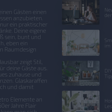
New
seinen Gästen einen
der
Essen anzubieten.
 nur ein praktischer
änke. Deine eigene
ß sein, bunt und
Sma
ch, eben ein
im 
ein Raumdesign
ausbar zeigt Stil,
ür deine Gäste aus.
DIY
neues zuhause und
Tip
änzen. Glaskaraffen
sch und damit
Retro Elemente an
Hom
0er Jahre Flair
Le
a kann man sich