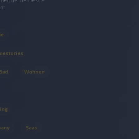
en
me
mestories
 Bad
Wohnen
ing
pany
Saas