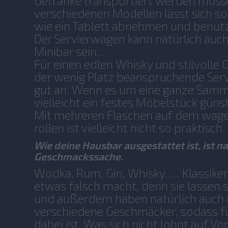
Getränke transportiert werden müss
verschiedenen Modellen lässt sich sog
wie ein Tablett abnehmen und benut
Der Servierwagen kann natürlich auch
Minibar sein...
Für einen edlen Whisky und stilvolle G
der wenig Platz beanspruchende Serv
gut an. Wenn es um eine ganze Samml
vielleicht ein festes Möbelstück günst
Mit mehreren Flaschen auf dem wage
rollen ist vielleicht nicht so praktisch.
Wie deine Hausbar ausgestattet ist, ist na
Geschmackssache.
Wodka, Rum, Gin, Whisky….. Klassike
etwas falsch macht, denn sie lassen s
und außerdem haben natürlich auch 
verschiedene Geschmäcker, sodass f
dabei ist. Was sich nicht lohnt auf V