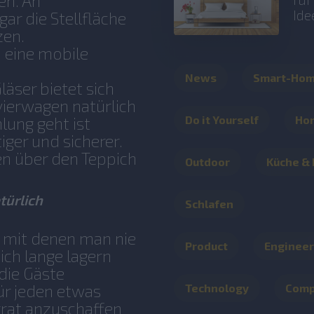
en. An
Ide
ar die Stellfläche
zen.
 eine mobile
News
Smart-Ho
läser bietet sich
ierwagen natürlich
Do it Yourself
Ho
ung geht ist
iger und sicherer.
n über den Teppich
Outdoor
Küche &
türlich
Schlafen
r mit denen man nie
Product
Engineer
ich lange lagern
die Gäste
Technology
Com
ür jeden etwas
orrat anzuschaffen