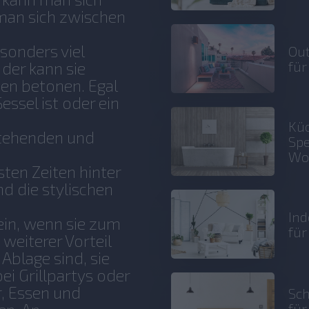
man sich zwischen
sonders viel
Out
für
 der kann sie
en betonen. Egal
essel ist oder ein
Küc
istehenden und
Spe
e
Wo
en Zeiten hinter
nd die stylischen
Ind
ein, wenn sie zum
fü
 weiterer Vorteil
e Ablage sind, sie
ei Grillpartys oder
r, Essen und
Sch
fü