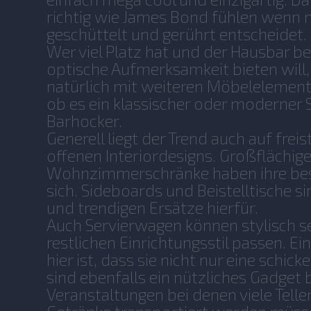
richtig wie James Bond fühlen wenn 
geschüttelt und gerührt entscheidet.
Wer viel Platz hat und der Hausbar be
optische Aufmerksamkeit bieten will,
natürlich mit weiteren Möbelelement
ob es ein klassischer oder moderner S
Barhocker.
Generell liegt der Trend auch auf fre
offenen Interiordesigns. Großflächig
Wohnzimmerschränke haben ihre best
sich. Sideboards und Beistelltische si
und trendigen Ersätze hierfür.
Auch Servierwagen können stylisch s
restlichen Einrichtungsstil passen. Ein
hier ist, dass sie nicht nur eine schick
sind ebenfalls ein nützliches Gadget b
Veranstaltungen bei denen viele Telle