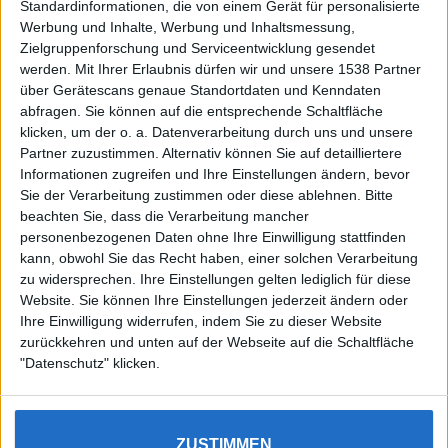
Standardinformationen, die von einem Gerät für personalisierte
Werbung und Inhalte, Werbung und Inhaltsmessung,
Zielgruppenforschung und Serviceentwicklung gesendet
werden.
Mit Ihrer Erlaubnis dürfen wir und unsere 1538 Partner
Auf DESMONDO findet Ihr Inspirationen für
über Gerätescans genaue Standortdaten und Kenndaten
individuelles, gemütliches und intelligentes Wohnen,
abfragen. Sie können auf die entsprechende Schaltfläche
die aktuellsten Einrichtungstrends und Informatives zu
neuesten Smart Home Systemen.
klicken, um der o. a. Datenverarbeitung durch uns und unsere
Partner zuzustimmen. Alternativ können Sie auf detailliertere
Informationen zugreifen und Ihre Einstellungen ändern, bevor
Rechtliches
Sie der Verarbeitung zustimmen oder diese ablehnen.
Bitte
beachten Sie, dass die Verarbeitung mancher
Impressum
personenbezogenen Daten ohne Ihre Einwilligung stattfinden
Datenschutz
kann, obwohl Sie das Recht haben, einer solchen Verarbeitung
Sitemap
zu widersprechen. Ihre Einstellungen gelten lediglich für diese
Website. Sie können Ihre Einstellungen jederzeit ändern oder
About
Ihre Einwilligung widerrufen, indem Sie zu dieser Website
zurückkehren und unten auf der Webseite auf die Schaltfläche
DESMONDO Suche
"Datenschutz" klicken.
Kooperationen
ZUSTIMMEN