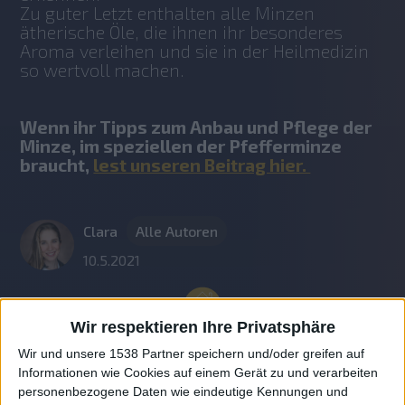
Zu guter Letzt enthalten alle Minzen 
ätherische Öle, die ihnen ihr besonderes 
Aroma verleihen und sie in der Heilmedizin 
so wertvoll machen. 
Wenn ihr Tipps zum Anbau und Pflege der 
Minze, im speziellen der Pfefferminze 
braucht, 
lest unseren Beitrag hier. 
Clara
Alle Autoren
10.5.2021
Wir respektieren Ihre Privatsphäre
Wir und unsere 1538 Partner speichern und/oder greifen auf
Informationen wie Cookies auf einem Gerät zu und verarbeiten
personenbezogene Daten wie eindeutige Kennungen und