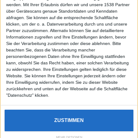
werden.
Mit Ihrer Erlaubnis dürfen wir und unsere 1538 Partner
Auf DESMONDO findet Ihr Inspirationen für
über Gerätescans genaue Standortdaten und Kenndaten
individuelles, gemütliches und intelligentes Wohnen,
abfragen. Sie können auf die entsprechende Schaltfläche
die aktuellsten Einrichtungstrends und Informatives zu
neuesten Smart Home Systemen.
klicken, um der o. a. Datenverarbeitung durch uns und unsere
Partner zuzustimmen. Alternativ können Sie auf detailliertere
Informationen zugreifen und Ihre Einstellungen ändern, bevor
Rechtliches
Sie der Verarbeitung zustimmen oder diese ablehnen.
Bitte
beachten Sie, dass die Verarbeitung mancher
Impressum
personenbezogenen Daten ohne Ihre Einwilligung stattfinden
Datenschutz
kann, obwohl Sie das Recht haben, einer solchen Verarbeitung
Sitemap
zu widersprechen. Ihre Einstellungen gelten lediglich für diese
Website. Sie können Ihre Einstellungen jederzeit ändern oder
About
Ihre Einwilligung widerrufen, indem Sie zu dieser Website
zurückkehren und unten auf der Webseite auf die Schaltfläche
DESMONDO Suche
"Datenschutz" klicken.
Kooperationen
ZUSTIMMEN
3
4
5
MEHR OPTIONEN