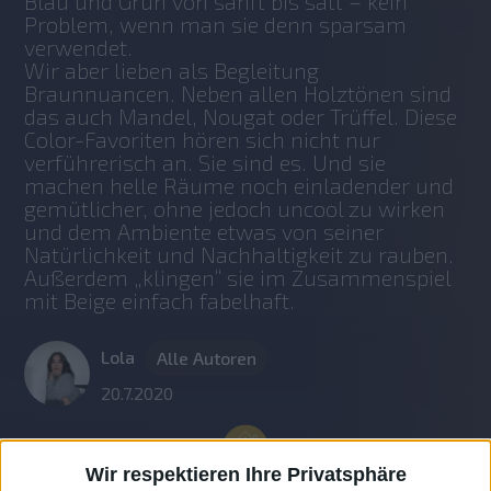
Blau und Grün von sanft bis satt – kein 
Problem, wenn man sie denn sparsam 
verwendet. 
Wir aber lieben als Begleitung 
Braunnuancen. Neben allen Holztönen sind 
das auch Mandel, Nougat oder Trüffel. Diese 
Color-Favoriten hören sich nicht nur 
verführerisch an. Sie sind es. Und sie 
machen helle Räume noch einladender und 
gemütlicher, ohne jedoch uncool zu wirken 
und dem Ambiente etwas von seiner 
Natürlichkeit und Nachhaltigkeit zu rauben. 
Außerdem „klingen“ sie im Zusammenspiel 
mit Beige einfach fabelhaft.  
Lola
Alle Autoren
20.7.2020
Wir respektieren Ihre Privatsphäre