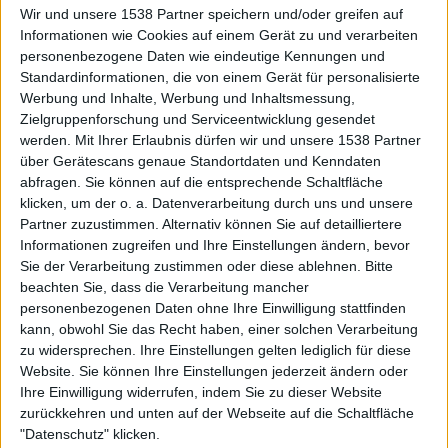
Wir und unsere 1538 Partner speichern und/oder greifen auf
Informationen wie Cookies auf einem Gerät zu und verarbeiten
personenbezogene Daten wie eindeutige Kennungen und
Standardinformationen, die von einem Gerät für personalisierte
Werbung und Inhalte, Werbung und Inhaltsmessung,
Zielgruppenforschung und Serviceentwicklung gesendet
werden.
Mit Ihrer Erlaubnis dürfen wir und unsere 1538 Partner
Auf DESMONDO findet Ihr Inspirationen für
über Gerätescans genaue Standortdaten und Kenndaten
individuelles, gemütliches und intelligentes Wohnen,
abfragen. Sie können auf die entsprechende Schaltfläche
die aktuellsten Einrichtungstrends und Informatives zu
neuesten Smart Home Systemen.
klicken, um der o. a. Datenverarbeitung durch uns und unsere
Partner zuzustimmen. Alternativ können Sie auf detailliertere
Informationen zugreifen und Ihre Einstellungen ändern, bevor
Rechtliches
Sie der Verarbeitung zustimmen oder diese ablehnen.
Bitte
beachten Sie, dass die Verarbeitung mancher
Impressum
personenbezogenen Daten ohne Ihre Einwilligung stattfinden
Datenschutz
kann, obwohl Sie das Recht haben, einer solchen Verarbeitung
Sitemap
zu widersprechen. Ihre Einstellungen gelten lediglich für diese
Website. Sie können Ihre Einstellungen jederzeit ändern oder
About
Ihre Einwilligung widerrufen, indem Sie zu dieser Website
zurückkehren und unten auf der Webseite auf die Schaltfläche
DESMONDO Suche
"Datenschutz" klicken.